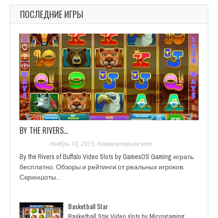
ПОСЛЕДНИЕ ИГРЫ
BY THE RIVERS…
Ноябрь 10, 2015,
Комментариев
к
нет
записи
By the Rivers of Buffalo Video Slots by GamesOS Gaming играть
By the
бесплатно. Обзоры и рейтинги от реальных игроков.
Rivers
Скриншоты…
of
Buffalo
Basketball Star
Basketball Star Video slots by Microgaming