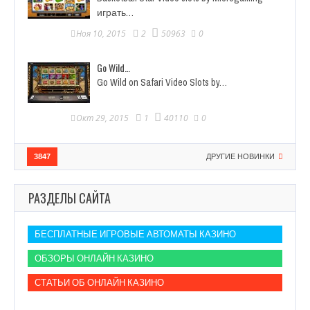
играть…
Ноя 10, 2015
2
50963
0
Go Wild…
Go Wild on Safari Video Slots by…
Окт 29, 2015
1
40110
0
ДРУГИЕ НОВИНКИ
3847
РАЗДЕЛЫ САЙТА
БЕСПЛАТНЫЕ ИГРОВЫЕ АВТОМАТЫ КАЗИНО
ОБЗОРЫ ОНЛАЙН КАЗИНО
СТАТЬИ ОБ ОНЛАЙН КАЗИНО