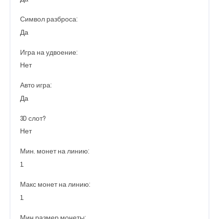
Символ разброса:
Да
Игра на удвоение:
Нет
Авто игра:
Да
3D слот?
Нет
Мин. монет на линию:
1
Макс монет на линию:
1
Мин размер монеты: